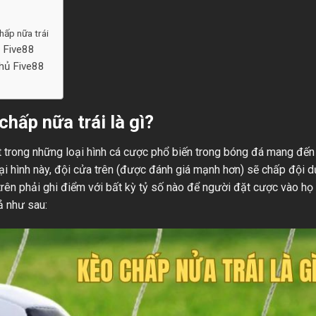
hấp nữa trái
i Five88
thủ Five88
hấp nữa trái là gì?
ột trong những loại hình cá cược phổ biến trong bóng đá mang đến
oại hình này, đội cửa trên (được đánh giá mạnh hơn) sẽ chấp đội d
 trên phải ghi điểm với bất kỳ tỷ số nào để người đặt cược vào họ
ả như sau: