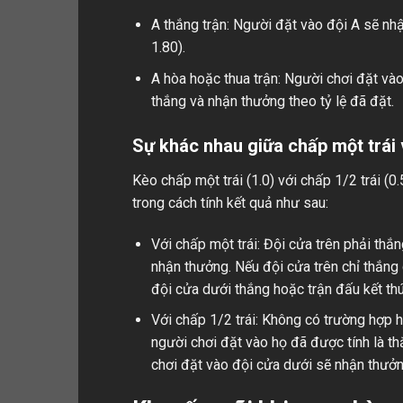
A thắng trận: Người đặt vào đội A sẽ nhận
1.80).
A hòa hoặc thua trận: Người chơi đặt vào
thắng và nhận thưởng theo tỷ lệ đã đặt.
Sự khác nhau giữa chấp một trái 
Kèo chấp một trái
(1.0) với chấp 1/2 trái (
trong cách tính kết quả như sau:
Với chấp một trái: Đội cửa trên phải thắn
nhận thưởng. Nếu đội cửa trên chỉ thắng c
đội cửa dưới thắng hoặc trận đấu kết thú
Với chấp 1/2 trái: Không có trường hợp hò
người chơi đặt vào họ đã được tính là th
chơi đặt vào đội cửa dưới sẽ nhận thưởn