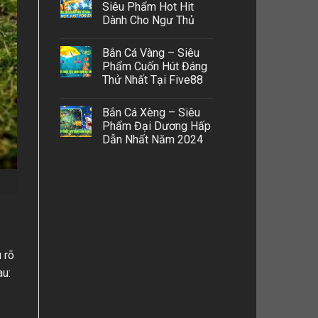
Siêu Phẩm Hot Hit
Dành Cho Ngư Thủ
Bắn Cá Vàng – Siêu
Phẩm Cuốn Hút Đáng
Thử Nhất Tại Five88
Bắn Cá Xèng – Siêu
Phẩm Đại Dương Hấp
Dẫn Nhất Năm 2024
 rõ
au: