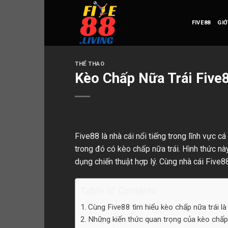
Chuyển
đến
FIVE88
GIỚ
nội
dung
THỂ THAO
Kèo Chấp Nữa Trái Five
Five88
là nhà cái nổi tiếng trong lĩnh vực 
trong đó có kèo chấp nữa trái. Hình thức nà
dụng chiến thuật hợp lý. Cùng nhà cái Five8
Table of Contents
Cùng Five88 tìm hiểu kèo chấp nữa trái là
Những kiến thức quan trọng của kèo chấp 