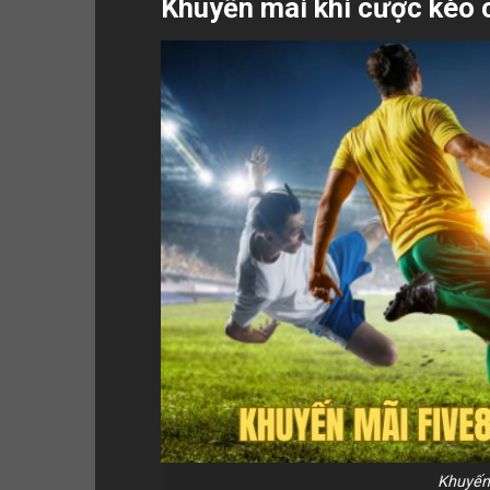
Khuyến mãi khi cược kèo c
Khuyến 