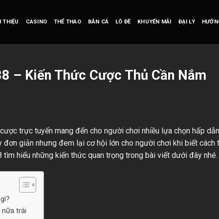
I THIỆU
CASINO
THỂ THAO
BẮN CÁ
LÔ ĐỀ
KHUYẾN MÃI
ĐẠI LÝ
HƯỚN
88 – Kiến Thức Cược Thủ Cần Nắm
cá cược trực tuyến mang đến cho người chơi nhiều lựa chọn hấp dẫ
y đơn giản nhưng đem lại cơ hội lớn cho người chơi khi biết cách 
8 tìm hiểu những kiến thức quan trọng trong bài viết dưới đây nhé.
 gì?
nữa trái