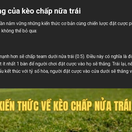
g của kèo chấp nữa trái
ên cần nắm vững những kiến thức cơ bản cùng chiến lược đặt cược 
 không thể bỏ qua:
mạnh hơn sẽ chấp team dưới nửa trái (0.5). Điều này có nghĩa là đ
t ít nhất 1 bàn để người chơi đặt cược vào họ sẽ thắng. Trái lại, n
ấu kết thúc với tỷ số hòa, người đặt cược vào cửa dưới sẽ thắng 