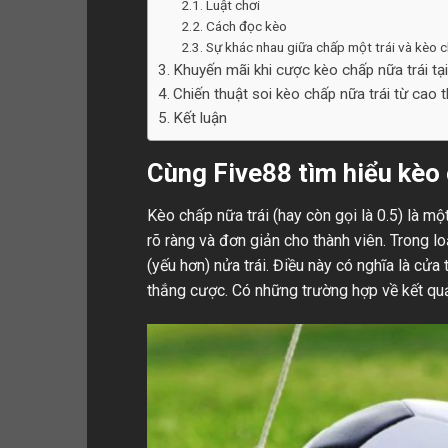
Luật chơi
Cách đọc kèo
Sự khác nhau giữa chấp một trái và kèo c
Khuyến mãi khi cược kèo chấp nữa trái tạ
Chiến thuật soi kèo chấp nữa trái từ cao 
Kết luận
Cùng Five88 tìm hiểu kèo c
Kèo chấp nữa trái
(hay còn gọi là 0.5) là m
rõ ràng và đơn giản cho thành viên. Trong l
(yếu hơn) nửa trái. Điều này có nghĩa là cửa
thắng cược. Có những trường hợp về kết qu