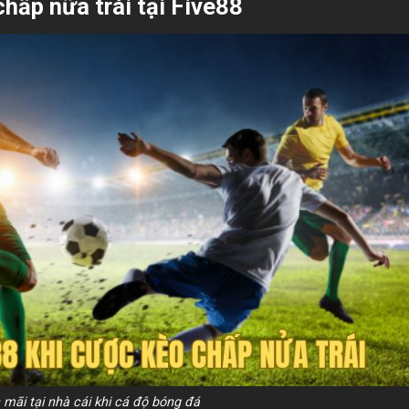
hấp nữa trái tại Five88
mãi tại nhà cái khi cá độ bóng đá