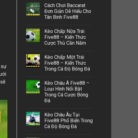
Cách Chơi Baccarat
Đơn Giản Dễ Hiểu Cho
Tân Binh Five88
Kèo Chấp Nữa Trái
Five88 – Kiến Thức
Cược Thủ Cần Nắm
Kèo Chấp Một Trái
Five88 – Kiến Thức
 sự
Trong Cá Độ Bóng Đá
ưới
 sẽ
Kèo Châu Á Five88 –
Loại Hình Nổi Bật
Trong Cá Cược Bóng
Đá
Kèo Châu Âu Tại
Five88 Phổ Biến Trong
Cá Độ Bóng Đá