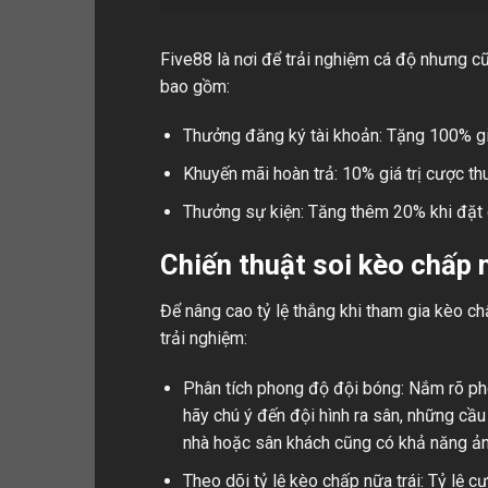
Five88 là nơi để trải nghiệm cá độ nhưng cũ
bao gồm:
Thưởng đăng ký tài khoản: Tặng 100% gi
Khuyến mãi hoàn trả
: 10% giá trị cược th
Thưởng sự kiện: Tăng thêm 20% khi đặt c
Chiến thuật soi kèo chấp 
Để nâng cao tỷ lệ thắng khi tham gia kèo ch
trải nghiệm:
Phân tích phong độ đội bóng: Nắm rõ pho
hãy chú ý đến đội hình ra sân, những cầu
nhà hoặc sân khách cũng có khả năng ản
Theo dõi tỷ lệ kèo chấp nữa trái: Tỷ lệ 