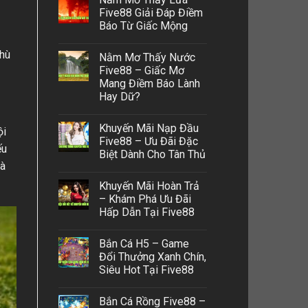
Five88 Giải Đáp Điềm
Báo Từ Giấc Mộng
phù
Nằm Mơ Thấy Nước
Five88 – Giấc Mơ
Mang Điềm Báo Lành
Hay Dữ?
Khuyến Mãi Nạp Đầu
ội
Five88 – Ưu Đãi Đặc
ếu
Biệt Dành Cho Tân Thủ
và
Khuyến Mãi Hoàn Trả
– Khám Phá Ưu Đãi
Hấp Dẫn Tại Five88
Bắn Cá H5 – Game
Đổi Thưởng Xanh Chín,
Siêu Hot Tại Five88
Bắn Cá Rồng Five88 –