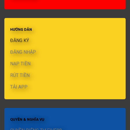
HƯỚNG DẪN
ĐĂNG KÝ
ĐĂNG NHẬP
NẠP TIỀN
RÚT TIỀN
TẢI APP
QUYỀN & NGHĨA VỤ