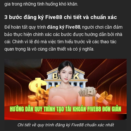
gia trong những tình huống khó khăn.
3 bước đăng ký Five88 chi tiết và chuẩn xác
Để hoàn tất quy trình
đăng ký Five88
, người chơi cần đảm
bảo thực hiện chính xác các bước được hướng dẫn bởi nhà
cái. Chính vì lẽ đó mà việc tìm hiểu trước về các thao tác
quan trọng là vô cùng cần thiết và có ý nghĩa.
Chi tiết về quy trình đăng ký Five88 chuẩn xác nhất