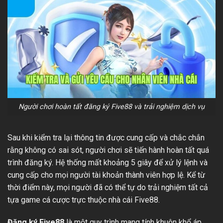
Người chơi hoàn tất đăng ký Five88 và trải nghiệm dịch vụ
Sau khi kiểm tra lại thông tin được cung cấp và chắc chắn
rằng không có sai sót, người chơi sẽ tiến hành hoàn tất quá
trình đăng ký. Hệ thống mất khoảng 5 giây để xử lý lệnh và
cung cấp cho mọi người tài khoản thành viên hợp lệ. Kể từ
thời điểm này, mọi người đã có thể tự do trải nghiệm tất cả
tựa game cá cược trực thuộc nhà cái Five88.
Đăng ký Five88
là một quy trình mang tính khuôn khổ áp