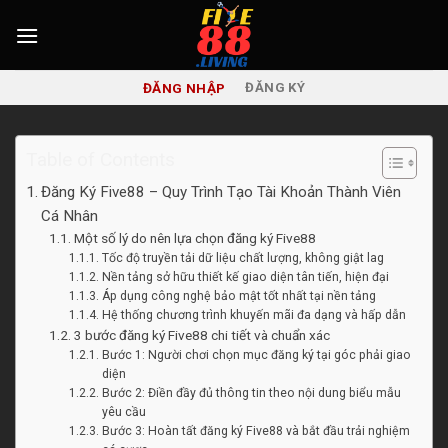
Chuyển
đến
nội
dung
ĐĂNG NHẬP
ĐĂNG KÝ
Table of Contents
Đăng Ký Five88 – Quy Trình Tạo Tài Khoản Thành Viên
Cá Nhân
Một số lý do nên lựa chọn đăng ký Five88
Tốc độ truyền tải dữ liệu chất lượng, không giật lag
Nền tảng sở hữu thiết kế giao diện tân tiến, hiện đại
Áp dụng công nghệ bảo mật tốt nhất tại nền tảng
Hệ thống chương trình khuyến mãi đa dạng và hấp dẫn
3 bước đăng ký Five88 chi tiết và chuẩn xác
Bước 1: Người chơi chọn mục đăng ký tại góc phải giao
diện
Bước 2: Điền đầy đủ thông tin theo nội dung biểu mẫu
yêu cầu
Bước 3: Hoàn tất đăng ký Five88 và bắt đầu trải nghiệm