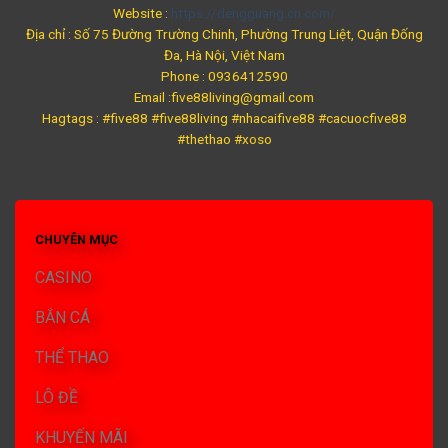
Website :
https://dengguang.cn.com/
Địa chỉ : Số 75 Đường Trường Chinh, Phường Trung Liệt, Quận Đống
Đa, Hà Nội, Việt Nam
Phone : 0936412590
Email :
five88living@gmail.com
Hagtags : #five88 #five88living #nhacaifive88 #cacuocfive88
#thethao #xoso
CHUYÊN MỤC
CASINO
BẮN CÁ
THỂ THAO
LÔ ĐỀ
KHUYẾN MÃI