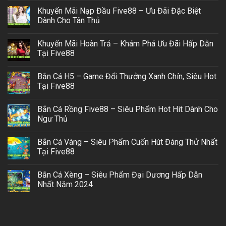
Khuyến Mãi Nạp Đầu Five88 – Ưu Đãi Đặc Biệt
Dành Cho Tân Thủ
Khuyến Mãi Hoàn Trả – Khám Phá Ưu Đãi Hấp Dẫn
Tại Five88
Bắn Cá H5 – Game Đổi Thưởng Xanh Chín, Siêu Hot
Tại Five88
Bắn Cá Rồng Five88 – Siêu Phẩm Hot Hit Dành Cho
Ngư Thủ
Bắn Cá Vàng – Siêu Phẩm Cuốn Hút Đáng Thử Nhất
Tại Five88
Bắn Cá Xèng – Siêu Phẩm Đại Dương Hấp Dẫn
Nhất Năm 2024