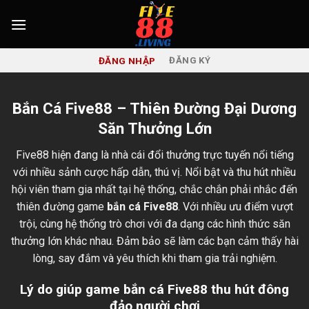
Chuyển
đến
nội
dung
ĐĂNG NHẬP
ĐĂNG KÝ
Bắn Cá Five88 – Thiên Đường Đại Dương
Săn Thưởng Lớn
Five88
hiện đang là nhà cái đổi thưởng trực tuyến nổi tiếng
với nhiều sảnh cược hấp dẫn, thú vị. Nổi bật và thu hút nhiều
hội viên tham gia nhất tại hệ thống, chắc chắn phải nhắc đến
thiên đường game
bắn cá Five88
. Với nhiều ưu điểm vượt
trội, cùng hệ thống trò chơi với đa dạng các hình thức săn
thưởng lớn khác nhau. Đảm bảo sẽ làm các bạn cảm thấy hài
lòng, say đắm và yêu thích khi tham gia trải nghiệm.
Lý do giúp game bắn cá Five88 thu hút đông
đảo người chơi