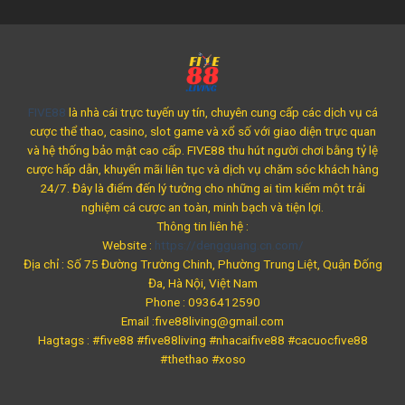
FIVE88
là nhà cái trực tuyến uy tín, chuyên cung cấp các dịch vụ cá
cược thể thao, casino, slot game và xổ số với giao diện trực quan
và hệ thống bảo mật cao cấp. FIVE88 thu hút người chơi bằng tỷ lệ
cược hấp dẫn, khuyến mãi liên tục và dịch vụ chăm sóc khách hàng
24/7. Đây là điểm đến lý tưởng cho những ai tìm kiếm một trải
nghiệm cá cược an toàn, minh bạch và tiện lợi.
Thông tin liên hệ :
Website :
https://dengguang.cn.com/
Địa chỉ : Số 75 Đường Trường Chinh, Phường Trung Liệt, Quận Đống
Đa, Hà Nội, Việt Nam
Phone : 0936412590
Email :
five88living@gmail.com
Hagtags : #five88 #five88living #nhacaifive88 #cacuocfive88
#thethao #xoso