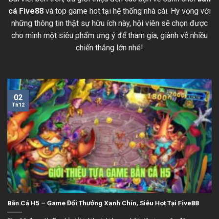
cá Five88
và top game hot tại hệ thống nhà cái. Hy vọng với
những thông tin thật sự hữu ích này, hội viên sẽ chọn được
cho mình một siêu phẩm ưng ý để tham gia, giành về nhiều
chiến thắng lớn nhé!
02
Th12
Bắn Cá H5 – Game Đổi Thưởng Xanh Chín, Siêu Hot Tại Five88