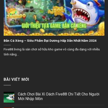
Bắn Cá Xèng – Siêu Phẩm Đại Dương Hấp Dẫn Nhất Năm 2024
Five88.living là sân chơi sở hữu kho game vô cùng đa dạng với nhiều
tính năng...
BÀI VIẾT MỚI
Cách Chơi Bài Xì Dách Five88 Chi Tiết Cho Người
Mới Nhập Môn