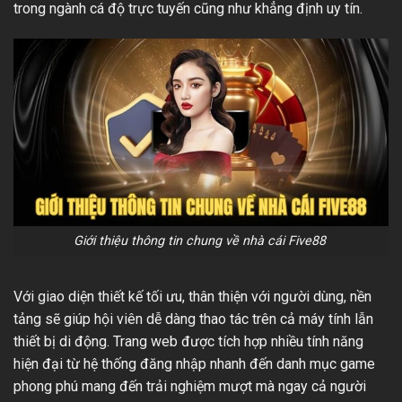
trong ngành cá độ trực tuyến cũng như khẳng định uy tín.
Giới thiệu thông tin chung về nhà cái Five88
Với giao diện thiết kế tối ưu, thân thiện với người dùng, nền
tảng sẽ giúp hội viên dễ dàng thao tác trên cả máy tính lẫn
thiết bị di động. Trang web được tích hợp nhiều tính năng
hiện đại từ hệ thống đăng nhập nhanh đến danh mục game
phong phú mang đến trải nghiệm mượt mà ngay cả người