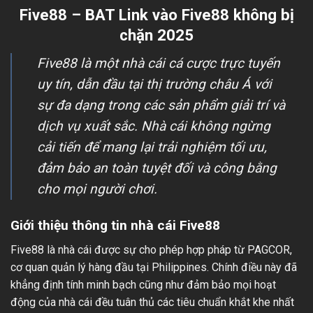
Five88 – BAT Link vào Five88 không bị
chặn 2025
Five88 là một nhà cái cá cược trực tuyến
uy tín, dẫn đầu tại thị trường châu Á với
sự đa dạng trong các sản phẩm giải trí và
dịch vụ xuất sắc. Nhà cái không ngừng
cải tiến để mang lại trải nghiệm tối ưu,
đảm bảo an toàn tuyệt đối và công bằng
cho mọi người chơi.
Giới thiệu thông tin nhà cái Five88
Five88
là nhà cái được sự cho phép hợp pháp từ PAGCOR,
cơ quan quản lý hàng đầu tại Philippines. Chính điều này đã
khẳng định tính minh bạch cũng như đảm bảo mọi hoạt
động của nhà cái đều tuân thủ các tiêu chuẩn khắt khe nhất