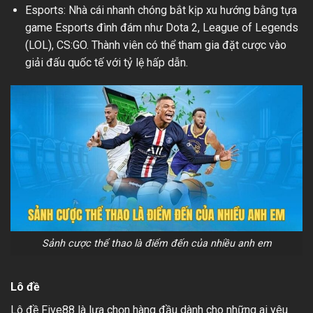
Esports: Nhà cái nhanh chóng bắt kịp xu hướng bằng tựa
game Esports đình đám như Dota 2, League of Legends
(LOL), CS:GO. Thành viên có thể tham gia đặt cược vào
giải đấu quốc tế với tỷ lệ hấp dẫn.
Sảnh cược thể thao là điểm đến của nhiều anh em
Lô đề
Lô đề Five88
là lựa chọn hàng đầu dành cho những ai yêu