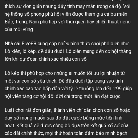
thích sự đơn giản nhưng đầy tính may mắn trong cá độ. Với
hệ thống số phong phú hội viên được tham gia cả ba miền
Bắc, Trung, Nam phù hợp với thói quen hay chiến thuật riêng
của mỗi vùng.
Nhà cái Five88 cung cấp nhiều hình thức chơi phổ biến như
Lô xiên, lô kép, đề đầu đuôi. Lô xiên mang đến cơ hội thắng
lớn khi dự đoán chính xác nhiều con số.
Lô kép thì phù hợp cho những ai muốn tối ưu lợi nhuận từ
một vài con số yêu thích. Đề đầu đuôi tập trung vào tính
chính xác cao tạo hấp dẫn với tỷ lệ thưởng lên đến 1:99 giúp
hội viên tăng cơ hội đổi đời chỉ trong một lần đặt cược.
Luật chơi rất đơn giản, thành viên chỉ cần chọn con số hoặc
dãy số mong muốn sau đó đặt cược bằng mức tiền linh
hoạt. Kết quả sẽ được công bố dựa trên kết quả xổ số của
các đài chính thức, mọi thứ hoàn toàn đảm bảo minh bạch