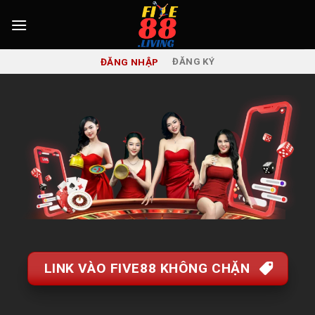
Chuyển
đến
nội
dung
ĐĂNG NHẬP
ĐĂNG KÝ
LINK VÀO FIVE88 KHÔNG CHẶN