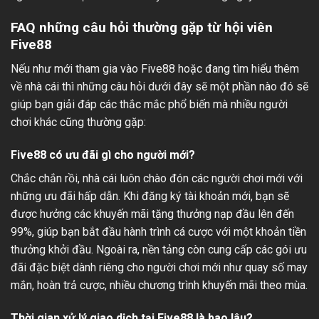
FAQ những câu hỏi thường gặp từ hội viên
Five88
Nếu như mới tham gia vào Five88 hoặc đang tìm hiểu thêm
về nhà cái thì những câu hỏi dưới đây sẽ một phần nào đó sẽ
giúp bạn giải đáp các thắc mắc phổ biến mà nhiều người
chơi khác cũng thường gặp:
Five88 có ưu đãi gì cho người mới?
Chắc chắn rồi, nhà cái luôn chào đón các người chơi mới với
những ưu đãi hấp dẫn. Khi đăng ký tài khoản mới, bạn sẽ
được hưởng các khuyến mãi tặng thưởng nạp đầu lên đến
99%, giúp bạn bắt đầu hành trình cá cược với một khoản tiền
thưởng khởi đầu. Ngoài ra, nền tảng còn cung cấp các gói ưu
đãi đặc biệt dành riêng cho người chơi mới như quay số may
mắn, hoàn trả cược, nhiều chương trình khuyến mãi theo mùa.
Thời gian xử lý giao dịch tại Five88 là bao lâu?