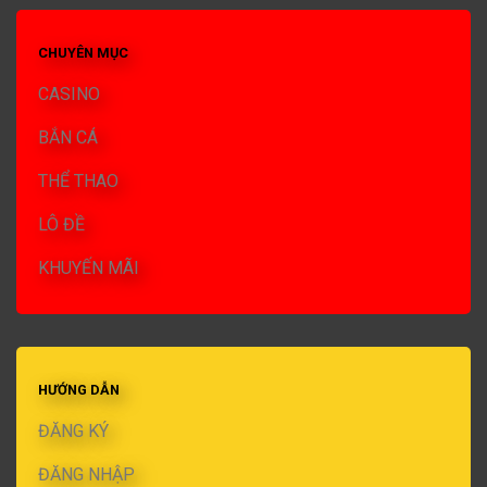
CHUYÊN MỤC
CASINO
BẮN CÁ
THỂ THAO
LÔ ĐỀ
KHUYẾN MÃI
HƯỚNG DẪN
ĐĂNG KÝ
ĐĂNG NHẬP