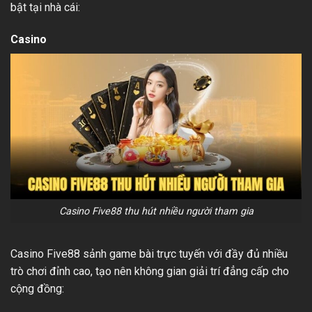
bật tại nhà cái:
Casino
Casino Five88 thu hút nhiều người tham gia
Casino Five88
sảnh game bài trực tuyến với đầy đủ nhiều
trò chơi đỉnh cao, tạo nên không gian giải trí đẳng cấp cho
cộng đồng: